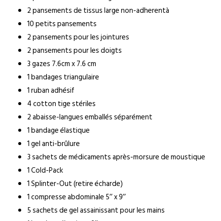
2 pansements de tissus large non-adherentà
10 petits pansements
2 pansements pour les jointures
2 pansements pour les doigts
3 gazes 7.6cm x 7.6 cm
1 bandages triangulaire
1 ruban adhésif
4 cotton tige stériles
2 abaisse-langues emballés séparément
1 bandage élastique
1 gel anti-brûlure
3 sachets de médicaments après-morsure de moustique
1 Cold-Pack
1 Splinter-Out (retire écharde)
1 compresse abdominale 5’’ x 9’’
5 sachets de gel assainissant pour les mains